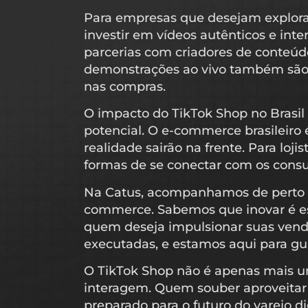
Para empresas que desejam explorar
investir em vídeos autênticos e int
parcerias com criadores de conteúdo
demonstrações ao vivo também são 
nas compras.
O impacto do TikTok Shop no Brasil
potencial. O e-commerce brasileiro
realidade sairão na frente. Para lo
formas de se conectar com os cons
Na Catus, acompanhamos de perto es
commerce. Sabemos que inovar é ess
quem deseja impulsionar suas vendas
executadas, e estamos aqui para gui
O TikTok Shop não é apenas mais 
interagem. Quem souber aproveitar
preparado para o futuro do varejo dig