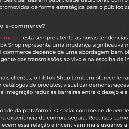
randes quantias em publicidade tradicional. Com o
promovidos de forma estratégica para o público 
do e-commerce?
ommerce
, está sempre atenta às novas tendência
 TikTok Shop representa uma mudança significativ
al commerce depende de uma abordagem bem plan
igente das transmissões ao vivo e na escolha de i
mais clientes, o TikTok Shop também oferece fer
 catálogos de produtos, visualizar demonstrações
ssa integração reduz as barreiras entre o desejo 
lidade da plataforma. O social commerce depende
uma experiência de compra segura. Recursos como
talecem essa relação e incentivam mais usuários a