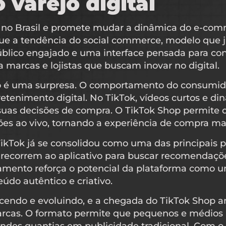
 varejo digital
no Brasil e promete mudar a dinâmica do e-comm
ue a tendência do social commerce, modelo que 
lico engajado e uma interface pensada para conv
marcas e lojistas que buscam inovar no digital.
o é uma surpresa. O comportamento do consumid
etenimento digital. No TikTok, vídeos curtos e d
 suas decisões de compra. O TikTok Shop permit
es ao vivo, tornando a experiência de compra mais 
kTok já se consolidou como uma das principais 
recorrem ao aplicativo para buscar recomendaçõe
amento reforça o potencial da plataforma como 
do autêntico e criativo.
cendo e evoluindo, e a chegada do TikTok Shop a
cas. O formato permite que pequenos e médios 