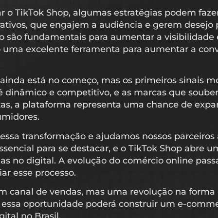
 o TikTok Shop, algumas estratégias podem fazer 
erativos, que engajem a audiência e gerem desejo 
 são fundamentais para aumentar a visibilidade e
uma excelente ferramenta para aumentar a conve
 ainda está no começo, mas os primeiros sinais
 é dinâmico e competitivo, e as marcas que soube
jistas, a plataforma representa uma chance de expa
umidores.
sa transformação e ajudamos nossos parceiros a
encial para se destacar, e o TikTok Shop abre um
 no digital. A evolução do comércio online passa
ar esse processo.
um canal de vendas, mas uma revolução na form
 essa oportunidade poderá construir um e-commer
ital no Brasil.