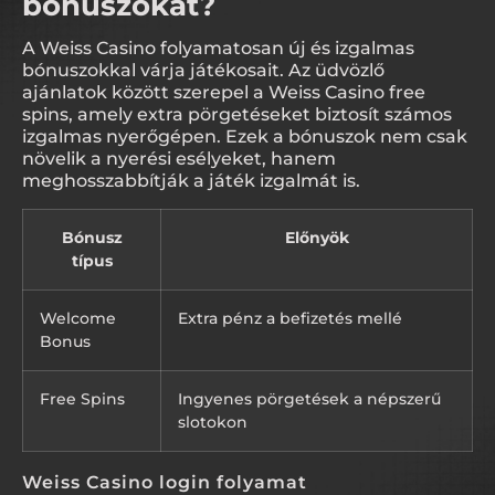
bónuszokat?
A Weiss Casino folyamatosan új és izgalmas
bónuszokkal várja játékosait. Az üdvözlő
ajánlatok között szerepel a Weiss Casino free
spins, amely extra pörgetéseket biztosít számos
izgalmas nyerőgépen. Ezek a bónuszok nem csak
növelik a nyerési esélyeket, hanem
meghosszabbítják a játék izgalmát is.
Bónusz
Előnyök
típus
Welcome
Extra pénz a befizetés mellé
Bonus
Free Spins
Ingyenes pörgetések a népszerű
slotokon
Weiss Casino login folyamat