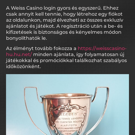
A Weiss Casino login gyors és egyszerű. Ehhez
csak annyit kell tennie, hogy létrehoz egy fiókot
az oldalunkon, majd élvezheti az összes exkluzív
ajánlatot és játékot. A regisztráció után a be- és
kifizetések is biztonságos és kényelmes módon
bonyolíthatók le.
Az élményt tovább fokozza a
https://weisscasino-
hu.hu.net/
minden ajánlata, így folyamatosan új
játékokkal és promóciókkal találkozhat szabályos
időközönként.