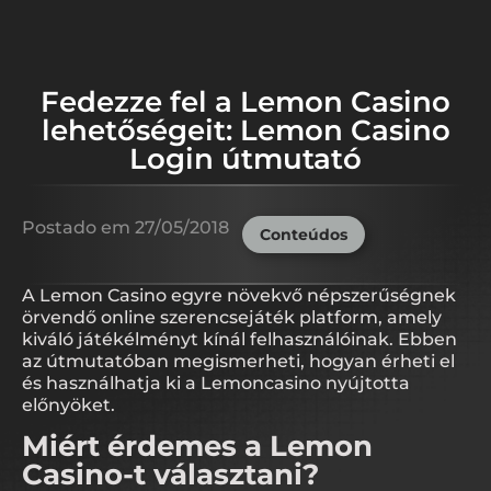
Fedezze fel a Lemon Casino
lehetőségeit: Lemon Casino
Login útmutató
Postado em
27/05/2018
Conteúdos
A Lemon Casino egyre növekvő népszerűségnek
örvendő online szerencsejáték platform, amely
kiváló játékélményt kínál felhasználóinak. Ebben
az útmutatóban megismerheti, hogyan érheti el
és használhatja ki a Lemoncasino nyújtotta
előnyöket.
Miért érdemes a Lemon
Casino-t választani?