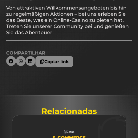
Von attraktiven Willkommensangeboten bis hin
zu regelmäßigen Aktionen – bei uns erleben Sie
das Beste, was ein Online-Casino zu bieten hat.
Treten Sie unserer Community bei und genießen
Sie das Abenteuer!
COMPARTILHAR
Copiar link
Relacionadas