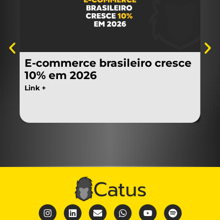
E-commerce brasileiro cresce
O 
10% em 2026
po
se
Link +
Link