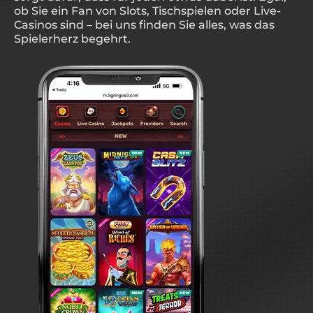
ob Sie ein Fan von Slots, Tischspielen oder Live-
Casinos sind – bei uns finden Sie alles, was das
Spielerherz begehrt.