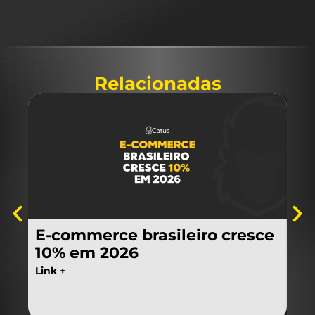
Relacionadas
E-commerce brasileiro cresce
O 
10% em 2026
po
se
Link +
Link