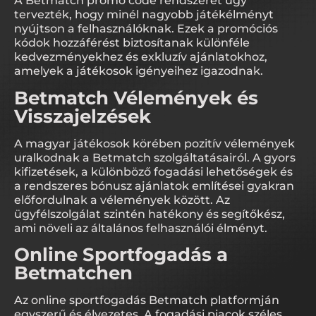
A Betmatch promo code rendszerét úgy
tervezték, hogy minél nagyobb játékélményt
nyújtson a felhasználóknak. Ezek a promóciós
kódok hozzáférést biztosítanak különféle
kedvezményekhez és exkluzív ajánlatokhoz,
amelyek a játékosok igényeihez igazodnak.
Betmatch Vélemények és
Visszajelzések
A magyar játékosok körében pozitív vélemények
uralkodnak a Betmatch szolgáltatásairól. A gyors
kifizetések, a különböző fogadási lehetőségek és
a rendszeres bónusz ajánlatok említései gyakran
előfordulnak a vélemények között. Az
ügyfélszolgálat szintén hatékony és segítőkész,
ami növeli az általános felhasználói élményt.
Online Sportfogadás a
Betmatchen
Az online sportfogadás Betmatch platformján
egyszerű és élvezetes. A fogadási piacok széles